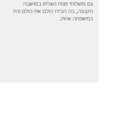
גם משלוחי מנות נשלחו במושבה 
הקטנה, בה הכירו כולם את כולם והיו 
כמשפחה אחת.
תהלוכת פורים של בית ספר פינס ברחוב 
הביל"ויים בגדרה 1964.  אוסף הצלם צבי 
שוסטר, גדרה. באדיבות בתו שרה בילט.
וכך מסיים יהודה הגדרתי את כתבתו : " 
כן זה היה חג !  זו היתה הצגה , זו היתה 