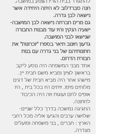
להתגורר בבית הוריו הצנוע במושבה.
חנה סברדלוב לא היתה היחידה אשר 
נישאה לבן גדרה.
גם מרים חברתה נישאה לבן המושבה- 
ישעיה הנקין והיו עוד מבנות החבורה 
שנישאו לבני המושבה.
גדעון חזנוב תיאר בספרו "זכרונות" את 
חתונותיהם של בני גדרה עם בנות 
חבורת הדרום.
אחד מבני המשפחה היה נוסע ליקב 
בראשון לציון ומביא משם חבית יין. 
מישהו אחר היה מביא חבית של דגים 
מלוחים מיפו. זיתים היו בכל בית , היו 
אופים לחם ועוגות וזה היה הכיבוד 
לחתונה.
החגיגה נמשכה בדרך כלל שניים- 
שלושה ערבים והגיעו אליה מכל רחבי 
הארץ : חברים , בני משפחה ופועלים 
מגדרה.