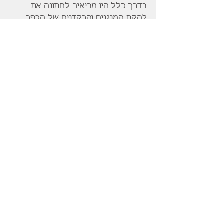
בדרך כלל היו מביאים לחתונה את 
להקת המנגנים והרקדנים של הכפר 
הערבי השכן קטרה.
הלהקה הייתה ידועה בכל האזור וזכתה 
בפרסים .
חמש מבנות החבורה נישאו לבני גדרה. 
הדבר הפריע לבני החבורה אשר נהגו 
לתלות מודעות אבל על קיר חדר האוכל 
וציינו בהן את שמה של כל בחורה אשר 
נישאה ל"קפיטליסט " מגדרה ובגדה 
בהם. 
ובגדה בהם.
Tags:
הסטוריה
תיירות גדרה
נוסטלגיה
גדרה