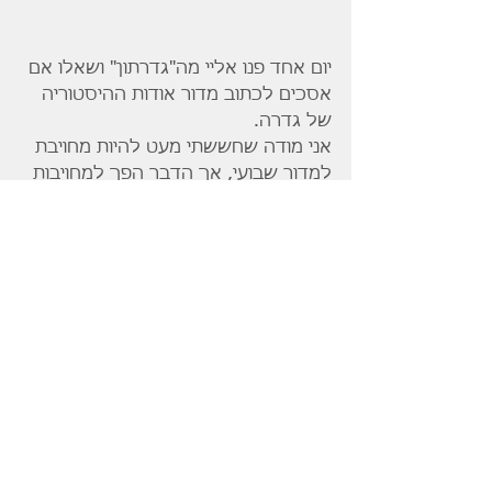
יום אחד פנו אליי מה"גדרתון" ושאלו אם 
אסכים לכתוב מדור אודות ההיסטוריה 
של גדרה.
אני מודה שחששתי מעט להיות מחויבת 
למדור שבועי, אך הדבר הפך למחויבות 
נעימה.
תודות לכתיבת המדור , הכרתי אנשים 
רבים אשר שמחו לעזור לי ולספק לי 
מידע וגם כאלה שהיה לי העונג לראיין 
ולתעד את סיפורם.
הסיפור של גדרה, כך גיליתי, משקף 
בזעיר אנפין את סיפורה של הציונות 
כולה.
בכל פעם שאני מדריכה טיול בגדרה , 
אני מתרגשת מחדש מעוצמת הפלא  
שקרה כאן.
אנשים שבכח חזונם באו ובנו מאפס 