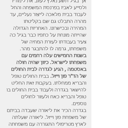
אך בגיל תשע נאלץ לעזוב את לימודיו 
ולסייע לאביו בפרנסת המשפחה והחל 
לעבוד בבית מלאכה לייצור נעליים, עד 
מהרה התבלט גם שם בקליטתו 
המהירה ובכישרונו. האחריות הגדולה 
שהייתה מונחת על כתפיו כבר בגיל כה 
צעיר בעבודתו לעזרת המחיה של 
משפחתו, גרמה לו להתבגר מהר.
בשנות החמישים עלה רחמים עם 
משפחתו לישראל. כיוון שהיה חולה 
באסטמה , הגיע לגדרה לבית החולים 
של הד"ר פון וייזל.
 בבית החולים טופל 
והבריא ממחלתו. בעקבות זאת החליט 
להישאר בגדרה ולעבוד בבית החולים בו 
טופל והבריא כאח ולעזור לחולים 
נוספים.
בגדרה הכיר את ליאורה שעבדה בביתם 
של משפחת פון וייזל. ליאורה שעלתה 
לארץ מטריפולי התגוררה עם משפחתה 