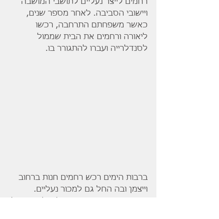
רחמים לייצר נעליים לתושבי המושבה 
ויישובי הסביבה. לאחר מספר שנים, 
כאשר משפחתם התרחבה, רכשו 
ליאורה ורחמים את הבית שממול 
לסנדלרייה ועברו להתגורר בו.
ברבות הימים רכש רחמים חנות ברחוב 
וייצמן ובה החל גם למכור נעליים. 
בחנות זו עבד עד פרישתו לגמלאות בגיל 
80,  ובה ממשיכה בתו עדינה, את דרכו 