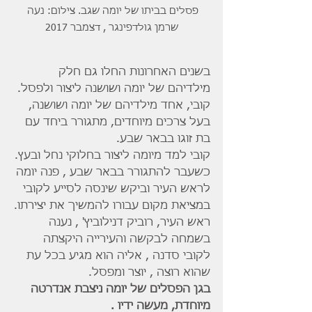
פסלים בביתו של יומה שגב. צילום: נעה 
שרמן גולדפינגר , דצמבר 2017
בשנים האחרונות החלו גם חלק 
מילדיהם של יומה ושושנה ליצור ולפסל.
קובי, אחד מילדיהם של יומה ושושנה, 
בעל צרכים מיוחדים, מתגורר ביחד עם 
בת זוגו בבאר שבע.
קובי למד מיומה ליצור בחלוקי נחל ובעץ.
כשעבר להתגורר בבאר שבע , פנה יומה 
לראש העיר וביקש שינסה לסייע לקובי 
במציאת מקום עבורו להמשיך את יצירתו.
ראש העיר, רוביק דנילוביץ' , נענה 
בשמחה לבקשה והעירייה היקצתה 
לקובי סדנה , אליה הוא מגיע בכל עת 
שהוא רוצה , יוצר ומפסל.
בגן הפסלים של יומה ניצבת אנדרטה 
מיוחדת, מעשה ידיו .